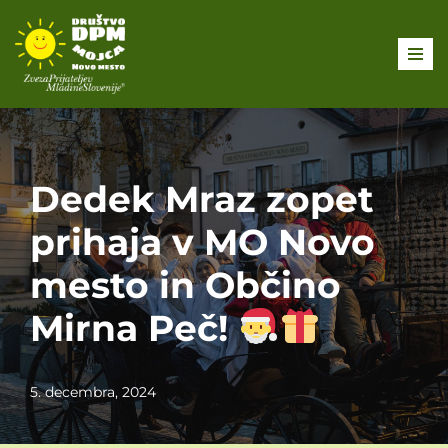
Skoči
na
vsebino
Dedek Mraz zopet
prihaja v MO Novo
mesto in Občino
Mirna Peč!
5. decembra, 2024