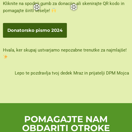
Kliknite na spodnji gumb za donacijo ali skenirajte QR kodo in
pomagajte širiti veselje!
Donatorsko pismo 2024
Hvala, ker skupaj ustvarjamo nepozabne trenutke za najmlajše!
❆
❆
Lepo te pozdravlja tvoj dedek Mraz in prijatelji DPM Mojca
POMAGAJTE NAM
OBDARITI OTROKE