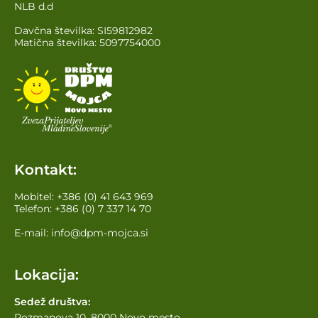
NLB d.d
Davčna številka: SI59812982
Matična številka: 5097754000
Kontakt:
Mobitel:
+386 (0) 41 643 969
Telefon:
+386 (0) 7 337 14 70
E-mail:
info@dpm-mojca.si
Lokacija:
Sedež društva:
Rozmanova 10, 8000 Novo mesto