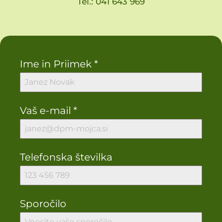
Tel.:
041 643 969
Ime in Priimek
*
Vaš e-mail
*
Telefonska številka
Sporočilo