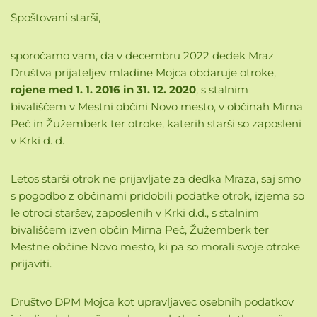
Spoštovani starši,
sporočamo vam, da v decembru 2022 dedek Mraz
Društva prijateljev mladine Mojca obdaruje otroke,
rojene med 1. 1. 2016 in 31. 12. 2020
, s stalnim
bivališčem v Mestni občini Novo mesto, v občinah Mirna
Peč in Žužemberk ter otroke, katerih starši so zaposleni
v Krki d. d.
Letos starši otrok ne prijavljate za dedka Mraza, saj smo
s pogodbo z občinami pridobili podatke otrok, izjema so
le otroci staršev, zaposlenih v Krki d.d., s stalnim
bivališčem izven občin Mirna Peč, Žužemberk ter
Mestne občine Novo mesto, ki pa so morali svoje otroke
prijaviti.
Društvo DPM Mojca kot upravljavec osebnih podatkov