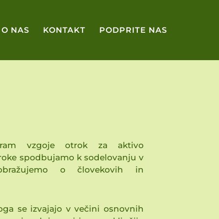
O NAS
KONTAKT
PODPRITE NAS
gram vzgoje otrok za aktivo
troke spodbujamo k sodelovanju v
obražujemo o človekovih in
ga se izvajajo v večini osnovnih