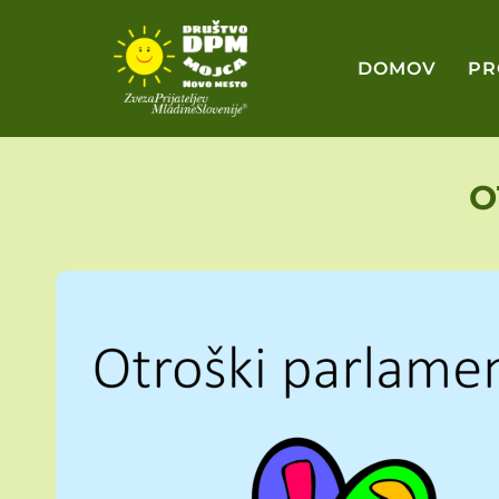
Skoči
DOMOV
PR
na
vsebino
O